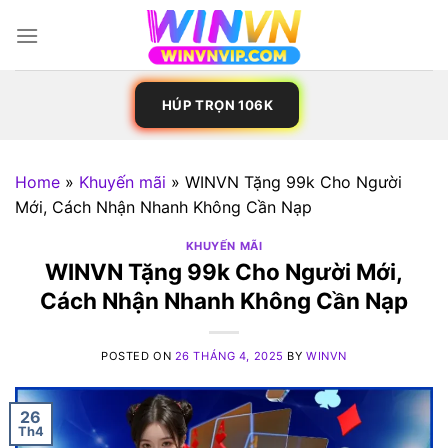
Skip
to
content
HÚP TRỌN 106K
Home
»
Khuyến mãi
»
WINVN Tặng 99k Cho Người
Mới, Cách Nhận Nhanh Không Cần Nạp
KHUYẾN MÃI
WINVN Tặng 99k Cho Người Mới,
Cách Nhận Nhanh Không Cần Nạp
POSTED ON
26 THÁNG 4, 2025
BY
WINVN
26
Th4