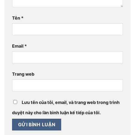
Tên
*
Email
*
Trang web
Lưu tên của tôi, email, và trang web trong trình
duyệt này cho lần bình luận kế tiếp của tôi.